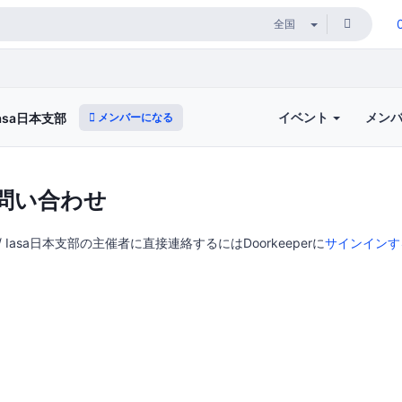
イベント
メン
メンバーになる
/ Iasa日本支部
問い合わせ
pter / Iasa日本支部の主催者に直接連絡するにはDoorkeeperに
サインインす